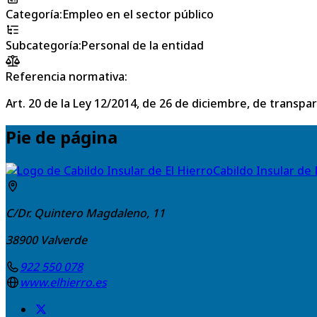
Categoría
:
Empleo en el sector público
Subcategoría
:
Personal de la entidad
Referencia normativa:
Art. 20 de la Ley 12/2014, de 26 de diciembre, de transpa
Pie de página
Cabildo Insular de 
C/Dr. Quintero Magdaleno, 11
38900
Valverde
922 550 078
www.elhierro.es