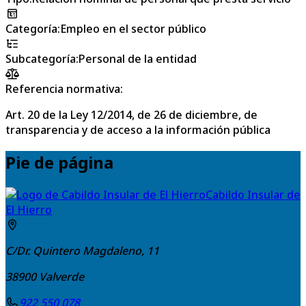
Categoría
:
Empleo en el sector público
Subcategoría
:
Personal de la entidad
Referencia normativa:
Art. 20 de la Ley 12/2014, de 26 de diciembre, de
transparencia y de acceso a la información pública
Pie de página
Cabildo Insular de
El Hierro
C/Dr. Quintero Magdaleno, 11
38900
Valverde
922 550 078