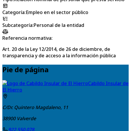
Categoría
:
Empleo en el sector público
Subcategoría
:
Personal de la entidad
Referencia normativa:
Art. 20 de la Ley 12/2014, de 26 de diciembre, de
transparencia y de acceso a la información pública
Pie de página
Cabildo Insular de
El Hierro
C/Dr. Quintero Magdaleno, 11
38900
Valverde
922 550 078