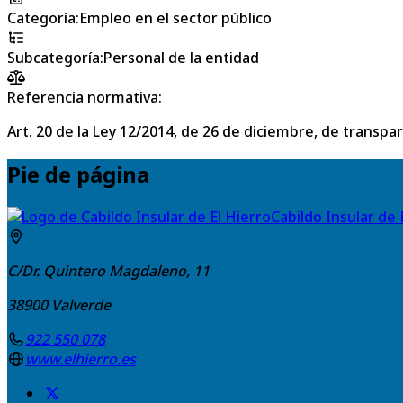
Categoría
:
Empleo en el sector público
Subcategoría
:
Personal de la entidad
Referencia normativa:
Art. 20 de la Ley 12/2014, de 26 de diciembre, de transpa
Pie de página
Cabildo Insular de 
C/Dr. Quintero Magdaleno, 11
38900
Valverde
922 550 078
www.elhierro.es