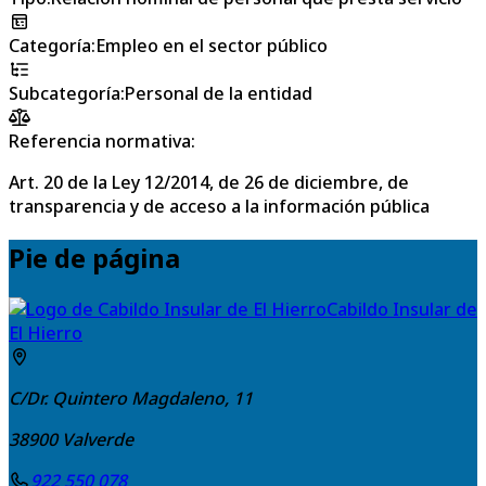
Categoría
:
Empleo en el sector público
Subcategoría
:
Personal de la entidad
Referencia normativa:
Art. 20 de la Ley 12/2014, de 26 de diciembre, de
transparencia y de acceso a la información pública
Pie de página
Cabildo Insular de
El Hierro
C/Dr. Quintero Magdaleno, 11
38900
Valverde
922 550 078