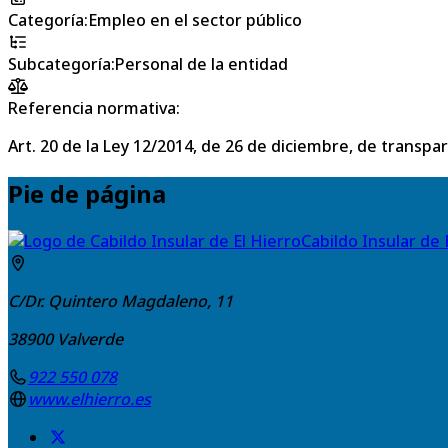
Categoría
:
Empleo en el sector público
Subcategoría
:
Personal de la entidad
Referencia normativa:
Art. 20 de la Ley 12/2014, de 26 de diciembre, de transpa
Pie de página
Cabildo Insular de 
C/Dr. Quintero Magdaleno, 11
38900
Valverde
922 550 078
www.elhierro.es