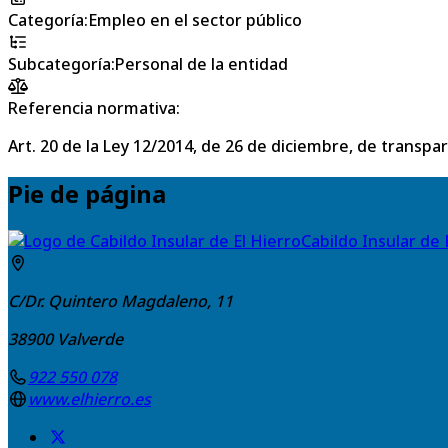
Categoría
:
Empleo en el sector público
Subcategoría
:
Personal de la entidad
Referencia normativa:
Art. 20 de la Ley 12/2014, de 26 de diciembre, de transpa
Pie de página
Cabildo Insular de 
C/Dr. Quintero Magdaleno, 11
38900
Valverde
922 550 078
www.elhierro.es