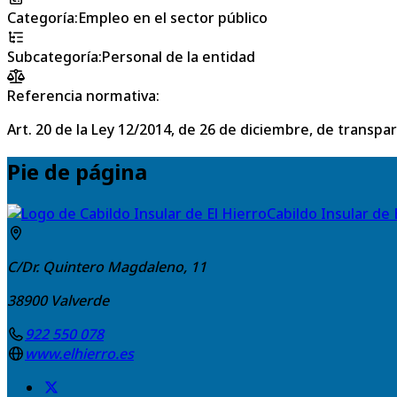
Categoría
:
Empleo en el sector público
Subcategoría
:
Personal de la entidad
Referencia normativa:
Art. 20 de la Ley 12/2014, de 26 de diciembre, de transpa
Pie de página
Cabildo Insular de 
C/Dr. Quintero Magdaleno, 11
38900
Valverde
922 550 078
www.elhierro.es