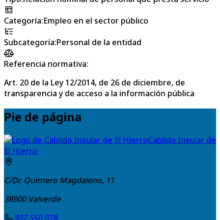
Categoría
:
Empleo en el sector público
Subcategoría
:
Personal de la entidad
Referencia normativa:
Art. 20 de la Ley 12/2014, de 26 de diciembre, de
transparencia y de acceso a la información pública
Pie de página
Cabildo Insular de
El Hierro
C/Dr. Quintero Magdaleno, 11
38900
Valverde
922 550 078