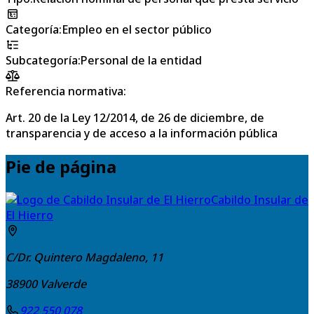
Categoría
:
Empleo en el sector público
Subcategoría
:
Personal de la entidad
Referencia normativa:
Art. 20 de la Ley 12/2014, de 26 de diciembre, de
transparencia y de acceso a la información pública
Pie de página
Cabildo Insular de
El Hierro
C/Dr. Quintero Magdaleno, 11
38900
Valverde
922 550 078