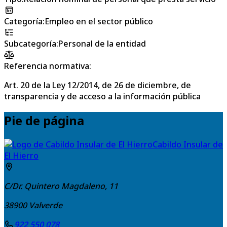
Categoría
:
Empleo en el sector público
Subcategoría
:
Personal de la entidad
Referencia normativa:
Art. 20 de la Ley 12/2014, de 26 de diciembre, de
transparencia y de acceso a la información pública
Pie de página
Cabildo Insular de
El Hierro
C/Dr. Quintero Magdaleno, 11
38900
Valverde
922 550 078