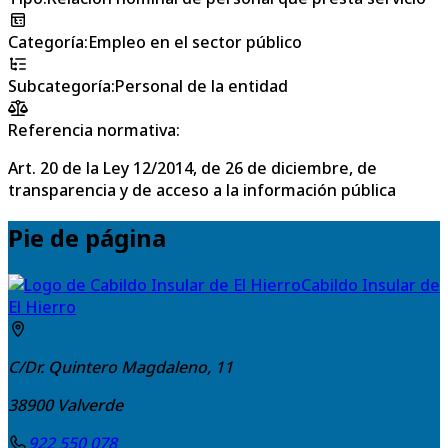
Categoría
:
Empleo en el sector público
Subcategoría
:
Personal de la entidad
Referencia normativa:
Art. 20 de la Ley 12/2014, de 26 de diciembre, de
transparencia y de acceso a la información pública
Pie de página
Cabildo Insular de
El Hierro
C/Dr. Quintero Magdaleno, 11
38900
Valverde
922 550 078