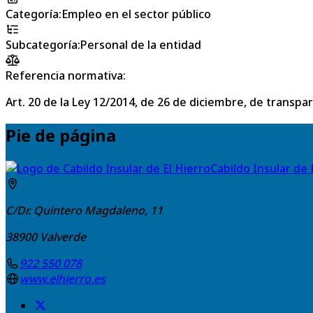
Categoría
:
Empleo en el sector público
Subcategoría
:
Personal de la entidad
Referencia normativa:
Art. 20 de la Ley 12/2014, de 26 de diciembre, de transpa
Pie de página
Cabildo Insular de 
C/Dr. Quintero Magdaleno, 11
38900
Valverde
922 550 078
www.elhierro.es