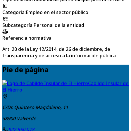
Categoría
:
Empleo en el sector público
Subcategoría
:
Personal de la entidad
Referencia normativa:
Art. 20 de la Ley 12/2014, de 26 de diciembre, de
transparencia y de acceso a la información pública
Pie de página
Cabildo Insular de
El Hierro
C/Dr. Quintero Magdaleno, 11
38900
Valverde
922 550 078