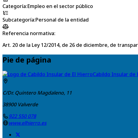
Categoría
:
Empleo en el sector público
Subcategoría
:
Personal de la entidad
Referencia normativa:
Art. 20 de la Ley 12/2014, de 26 de diciembre, de transpa
Pie de página
Cabildo Insular de 
C/Dr. Quintero Magdaleno, 11
38900
Valverde
922 550 078
www.elhierro.es