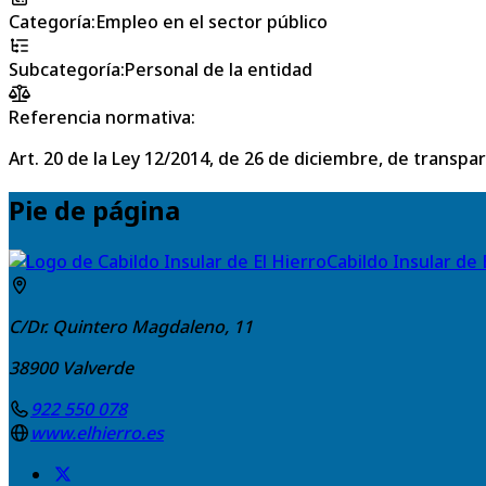
Categoría
:
Empleo en el sector público
Subcategoría
:
Personal de la entidad
Referencia normativa:
Art. 20 de la Ley 12/2014, de 26 de diciembre, de transpa
Pie de página
Cabildo Insular de 
C/Dr. Quintero Magdaleno, 11
38900
Valverde
922 550 078
www.elhierro.es