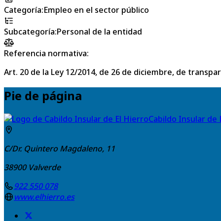
Categoría
:
Empleo en el sector público
Subcategoría
:
Personal de la entidad
Referencia normativa:
Art. 20 de la Ley 12/2014, de 26 de diciembre, de transpa
Pie de página
Cabildo Insular de 
C/Dr. Quintero Magdaleno, 11
38900
Valverde
922 550 078
www.elhierro.es