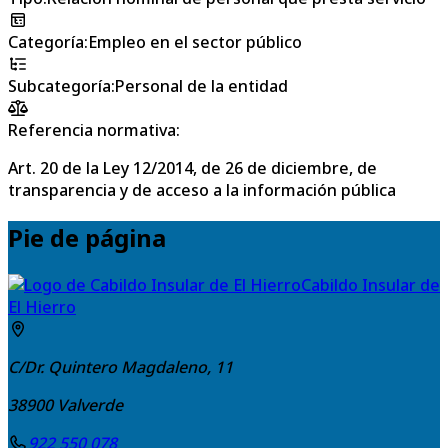
Categoría
:
Empleo en el sector público
Subcategoría
:
Personal de la entidad
Referencia normativa:
Art. 20 de la Ley 12/2014, de 26 de diciembre, de
transparencia y de acceso a la información pública
Pie de página
Cabildo Insular de
El Hierro
C/Dr. Quintero Magdaleno, 11
38900
Valverde
922 550 078