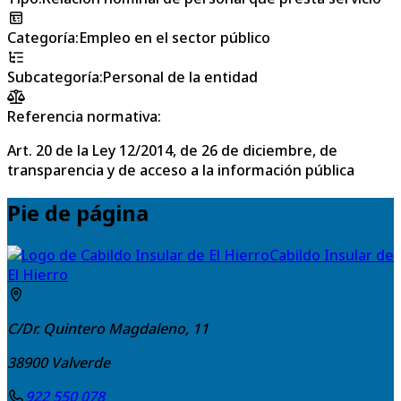
Categoría
:
Empleo en el sector público
Subcategoría
:
Personal de la entidad
Referencia normativa:
Art. 20 de la Ley 12/2014, de 26 de diciembre, de
transparencia y de acceso a la información pública
Pie de página
Cabildo Insular de
El Hierro
C/Dr. Quintero Magdaleno, 11
38900
Valverde
922 550 078