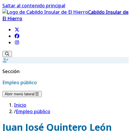
Saltar al contenido principal
Cabildo Insular de
El Hierro
Sección
Empleo público
Abrir menú lateral
Inicio
/
Empleo público
Juan José Quintero León