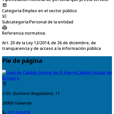
Categoría
:
Empleo en el sector público
Subcategoría
:
Personal de la entidad
Referencia normativa:
Art. 20 de la Ley 12/2014, de 26 de diciembre, de
transparencia y de acceso a la información pública
Pie de página
Cabildo Insular de
El Hierro
C/Dr. Quintero Magdaleno, 11
38900
Valverde
922 550 078