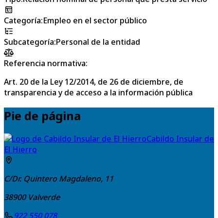
Categoría
:
Empleo en el sector público
Subcategoría
:
Personal de la entidad
Referencia normativa:
Art. 20 de la Ley 12/2014, de 26 de diciembre, de
transparencia y de acceso a la información pública
Pie de página
Cabildo Insular de
El Hierro
C/Dr. Quintero Magdaleno, 11
38900
Valverde
922 550 078