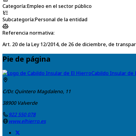
Categoría
:
Empleo en el sector público
Subcategoría
:
Personal de la entidad
Referencia normativa:
Art. 20 de la Ley 12/2014, de 26 de diciembre, de transpa
Pie de página
Cabildo Insular de 
C/Dr. Quintero Magdaleno, 11
38900
Valverde
922 550 078
www.elhierro.es