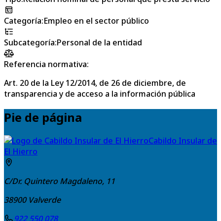
Categoría
:
Empleo en el sector público
Subcategoría
:
Personal de la entidad
Referencia normativa:
Art. 20 de la Ley 12/2014, de 26 de diciembre, de
transparencia y de acceso a la información pública
Pie de página
Cabildo Insular de
El Hierro
C/Dr. Quintero Magdaleno, 11
38900
Valverde
922 550 078