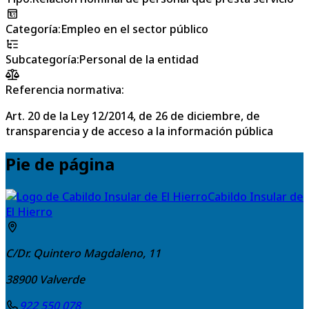
Categoría
:
Empleo en el sector público
Subcategoría
:
Personal de la entidad
Referencia normativa:
Art. 20 de la Ley 12/2014, de 26 de diciembre, de
transparencia y de acceso a la información pública
Pie de página
Cabildo Insular de
El Hierro
C/Dr. Quintero Magdaleno, 11
38900
Valverde
922 550 078