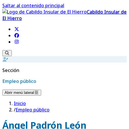
Saltar al contenido principal
Cabildo Insular de
El Hierro
Sección
Empleo público
Abrir menú lateral
Inicio
/
Empleo público
Ángel Padrón León