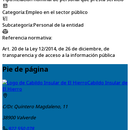
Categoría
:
Empleo en el sector público
Subcategoría
:
Personal de la entidad
Referencia normativa:
Art. 20 de la Ley 12/2014, de 26 de diciembre, de
transparencia y de acceso a la información pública
Pie de página
Cabildo Insular de
El Hierro
C/Dr. Quintero Magdaleno, 11
38900
Valverde
922 550 078