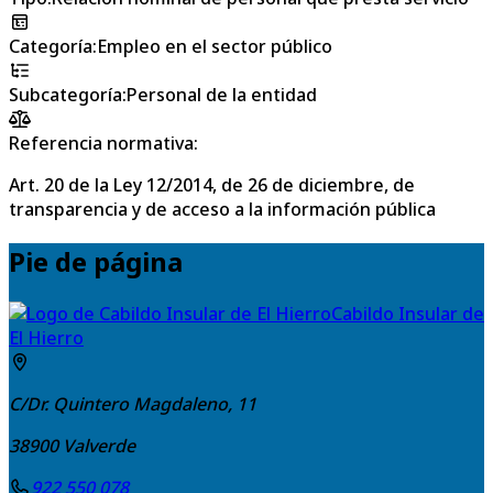
Categoría
:
Empleo en el sector público
Subcategoría
:
Personal de la entidad
Referencia normativa:
Art. 20 de la Ley 12/2014, de 26 de diciembre, de
transparencia y de acceso a la información pública
Pie de página
Cabildo Insular de
El Hierro
C/Dr. Quintero Magdaleno, 11
38900
Valverde
922 550 078