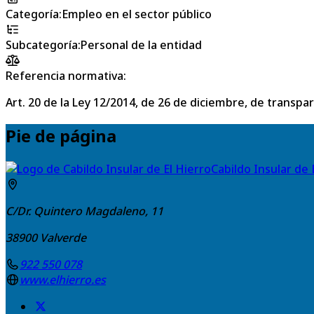
Categoría
:
Empleo en el sector público
Subcategoría
:
Personal de la entidad
Referencia normativa:
Art. 20 de la Ley 12/2014, de 26 de diciembre, de transpa
Pie de página
Cabildo Insular de 
C/Dr. Quintero Magdaleno, 11
38900
Valverde
922 550 078
www.elhierro.es