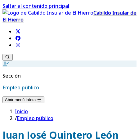
Saltar al contenido principal
Cabildo Insular de
El Hierro
Sección
Empleo público
Abrir menú lateral
Inicio
/
Empleo público
Juan José Quintero León