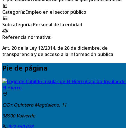
Categoría
:
Empleo en el sector público
Subcategoría
:
Personal de la entidad
Referencia normativa:
Art. 20 de la Ley 12/2014, de 26 de diciembre, de
transparencia y de acceso a la información pública
Pie de página
Cabildo Insular de
El Hierro
C/Dr. Quintero Magdaleno, 11
38900
Valverde
922 550 078