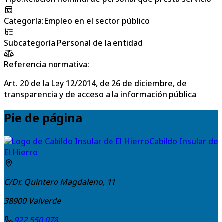
Categoría
:
Empleo en el sector público
Subcategoría
:
Personal de la entidad
Referencia normativa:
Art. 20 de la Ley 12/2014, de 26 de diciembre, de
transparencia y de acceso a la información pública
Pie de página
Cabildo Insular de
El Hierro
C/Dr. Quintero Magdaleno, 11
38900
Valverde
922 550 078