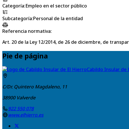
Categoría
:
Empleo en el sector público
Subcategoría
:
Personal de la entidad
Referencia normativa:
Art. 20 de la Ley 12/2014, de 26 de diciembre, de transpa
Pie de página
Cabildo Insular de 
C/Dr. Quintero Magdaleno, 11
38900
Valverde
922 550 078
www.elhierro.es