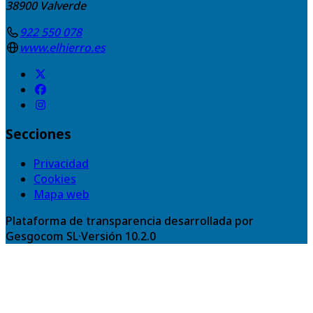
38900
Valverde
922 550 078
www.elhierro.es
Secciones
Privacidad
Cookies
Mapa web
Plataforma de transparencia desarrollada por
Gesgocom SL
·
Versión
10.2.0