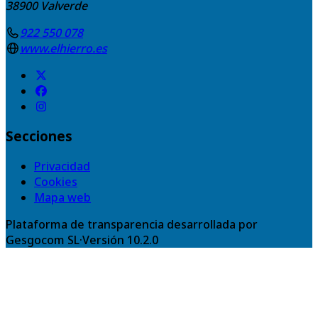
38900
Valverde
922 550 078
www.elhierro.es
Secciones
Privacidad
Cookies
Mapa web
Plataforma de transparencia desarrollada por
Gesgocom SL
·
Versión
10.2.0